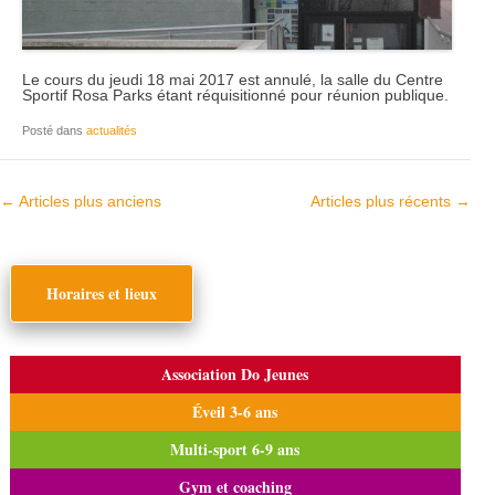
Le cours du jeudi 18 mai 2017 est annulé, la salle du
Centre
Sportif Rosa Parks
étant réquisitionné pour réunion publique.
Posté dans
actualités
Navigation dans les articles
←
Articles plus anciens
Articles plus récents
→
Horaires et lieux
Association Do Jeunes
Éveil 3-6 ans
Multi-sport 6-9 ans
Gym et coaching