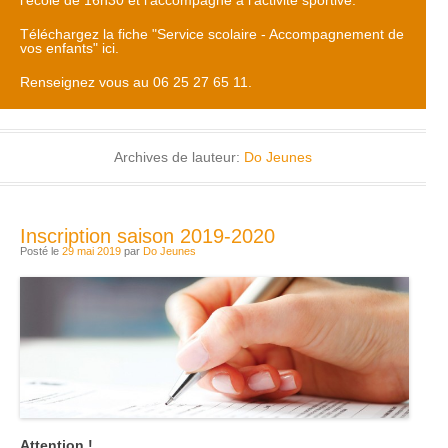
l'école de 16h30 et l'accompagne à l'activité sportive.
Téléchargez la fiche "Service scolaire - Accompagnement de
vos enfants" ici.
Renseignez vous au 06 25 27 65 11.
Archives de lauteur:
Do Jeunes
Inscription saison 2019-2020
Posté le
29 mai 2019
par
Do Jeunes
Attention !