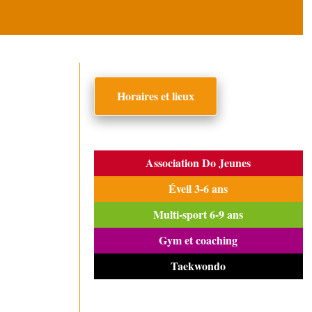
Horaires et lieux
Association Do Jeunes
Éveil 3-6 ans
Multi-sport 6-9 ans
Gym et coaching
Taekwondo