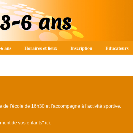
 3-6 ans
-6 ans
Horaires et lieux
Inscription
Éducateurs
e de l'école de 16h30 et l'accompagne à l'activité sportive.
ent de vos enfants" ici.