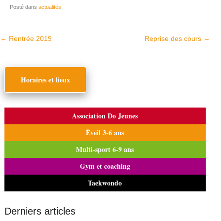
Posté dans
actualités
Navigation dans les articles
←
Rentrée 2019
Reprise des cours
→
Horaires et lieux
Association Do Jeunes
Éveil 3-6 ans
Multi-sport 6-9 ans
Gym et coaching
Taekwondo
Derniers articles